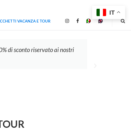
IT
ACCHETTI VACANZA E TOUR
INSTAGRAM
FACEBOOK
WHATSAPP
WHATSAPP
0% di sconto riservato ai nostri
Vivi Ro
 TOUR