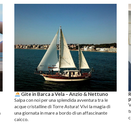
R
Gite in Barca a Vela – Anzio & Nettuno
p
Salpa con noi per una splendida avventura tra le
V
e
acque cristalline di Torre Astura! Vivi la magia di
t
a
una giornata in mare a bordo di un affascinante
c
caicco.