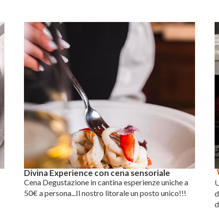
Divina Experience con cena sensoriale
Cena Degustazione in cantina esperienze uniche a
U
50€ a persona...Il nostro litorale un posto unico!!!
d
d